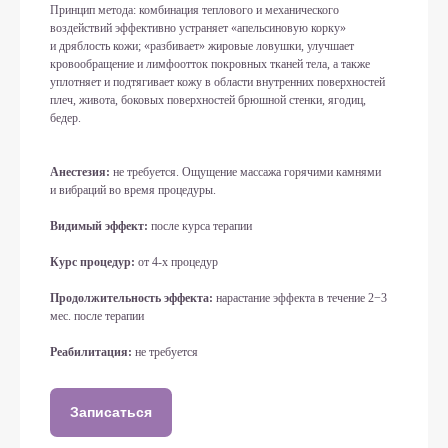
Принцип метода: комбинация теплового и механического
воздействий эффективно устраняет «апельсиновую корку»
и дряблость кожи; «разбивает» жировые ловушки, улучшает
кровообращение и лимфоотток покровных тканей тела, а также
уплотняет и подтягивает кожу в области внутренних поверхностей
плеч, живота, боковых поверхностей брюшной стенки, ягодиц,
бедер.
Анестезия:
не требуется. Ощущение массажа горячими камнями
и вибраций во время процедуры.
Видимый эффект:
после курса терапии
Курс процедур:
от 4-х процедур
Продолжительность эффекта:
нарастание эффекта в течение 2−3
мес. после терапии
Реабилитация:
не требуется
Записаться