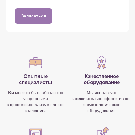
Эффективные средства,
Наши косметологи
которые имеют только
подбирают индивидуальную
хорошие составы и дают
программу для каждого
ощутимый результат
клиента
Записаться
Акции и спецпредложения
В нашем арсенале — только
высокотехнологичное современное
оборудование премиум-класса
и сертифицированные препараты
Посмотреть все акции