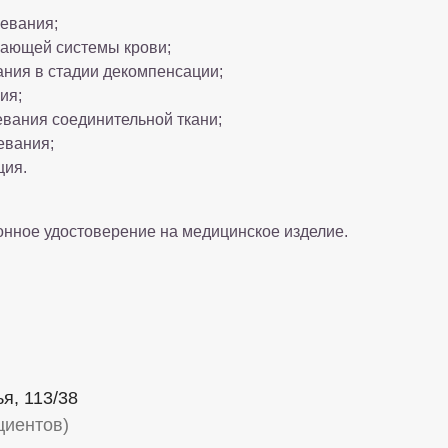
левания;
ающей системы крови;
ания в стадии декомпенсации;
ия;
вания соединительной ткани;
евания;
ция.
онное удостоверение на медицинское изделие.
я, 113/38
циентов)