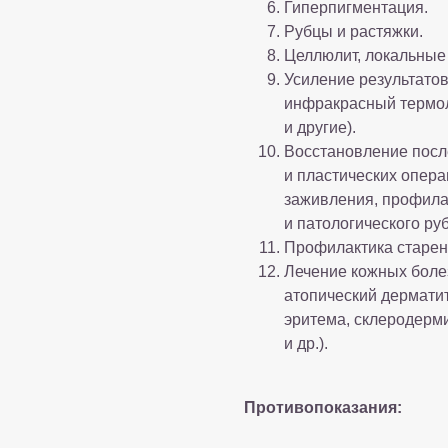
Гиперпигментация.
Рубцы и растяжки.
Целлюлит, локальные
Усиление результатов
инфракрасный термол
и другие).
Восстановление посл
и пластических опера
заживления, профила
и патологического ру
Профилактика старен
Лечение кожных боле
атопический дерматит
эритема, склеродерм
и др.).
Противопоказания: