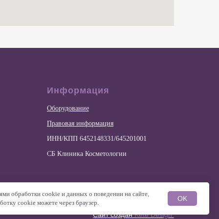
Информация
Оборудование
Правовая информация
ИНН/КПП 6452148331/645201001
СБ Клиника Косметологии
ями обработки cookie и данных о поведении на сайте,
OK
ботку cookie можете через браузер.
Сайт создан
Kete Design.