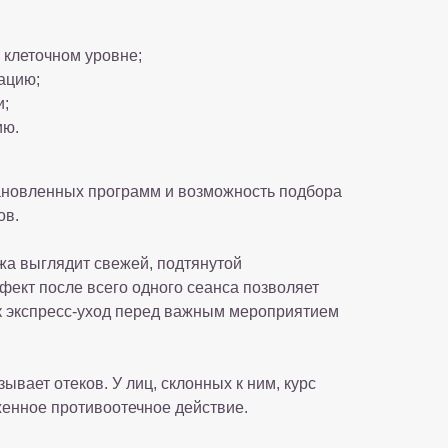
 клеточном уровне;
ацию;
и;
ию.
ановленных программ и возможность подбора
ов.
жа выглядит свежей, подтянутой
кт после всего одного сеанса позволяет
 экспресс-уход перед важным мероприятием
вает отеков. У лиц, склонных к ним, курс
енное противоотечное действие.