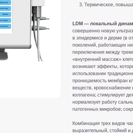
Термическое, повышая
LDM — локальный динам
совершенно новую ультраз
в эпидермисе и дерме (в о
поколений, работающих ни
переключения между тремя
«внутренний массаж» клет
возникают эффекты, которы
использовании традиционно
проницаемость мембран кле
веществ, кровоснабжение 
коллагена; стимулирует де
нормализует работу сальн
патогенных микробов; сок
Комбинация трех видов час
выразительный, стойкий и 