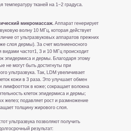
 температуру тканей на 1−2 градуса.
ический микромассаж.
Аппарат генерирует
вуковую волну 10 МГц, которая действует
тличие от ультразвуковых аппаратов прежних
же слоя дермы). За счет молниеносного
 видами частот1, 3 и 10 МГц происходит
ок эпидермиса и дермы. Благодаря этому
е не могут быть достигнуты при
го ультразвука. Так, LDM увеличивает
ток кожи в 3 раза. Это улучшает обмен
и лимфоотток в коже; сокращает волокна
ятельность клеток эпидермиса и дермы;
ых желез; подавляет рост и размножение
ращает толщину жирового слоя.
тот ультразвука позволяют получить
долгосрочный результат: