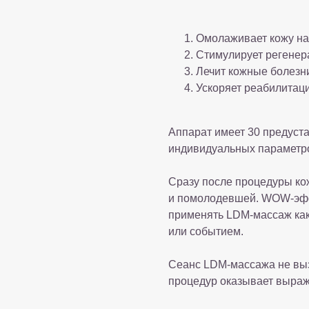
Омолаживает кожу на
Стимулирует регенер
Лечит кожные болезн
Ускоряет реабилитац
Аппарат имеет 30 предуст
индивидуальных параметр
Сразу после процедуры ко
и помолодевшей. WOW-эффе
применять LDM-массаж как
или событием.
Сеанс LDM-массажа не вызы
процедур оказывает выраж