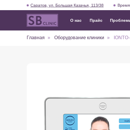
Саратов, ул. Большая Казачья, 113/38
Время 
О нас
Прайс
Проблем
Главная
»
Оборудование клиники
»
IONTO-