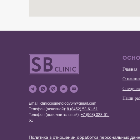
ОСН
Главная
О клини
Специал
Наши ра
Email:
cliniccosmetology64@gmail.com
Телефон (основной):
8 (8452) 53-61-61
Телефон (дополнительный):
+7 (903) 328-61-
61
Политика в отношении обработки персональных дан